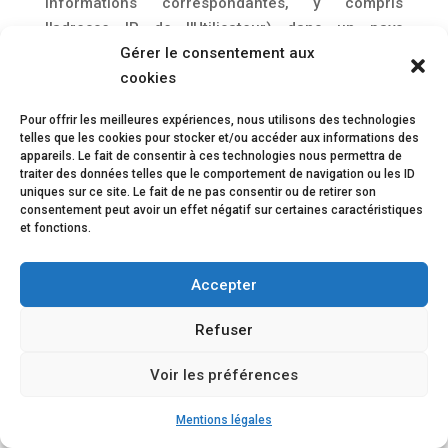
informations correspondantes, y compris
l'adresse IP de l'Utilisateur) dans un pays
étranger.
Gérer le consentement aux
cookies
Ces balises sont placées à la fois dans les
publicités en ligne permettant aux internautes
Pour offrir les meilleures expériences, nous utilisons des technologies
telles que les cookies pour stocker et/ou accéder aux informations des
d'accéder au Site, et sur les différentes pages de
appareils. Le fait de consentir à ces technologies nous permettra de
celui-ci.
traiter des données telles que le comportement de navigation ou les ID
uniques sur ce site. Le fait de ne pas consentir ou de retirer son
Cette technologie permet à
https://mouche-
consentement peut avoir un effet négatif sur certaines caractéristiques
et fonctions.
couverture-etancheite.fr
d'évaluer les réponses
des visiteurs face au Site et l'efficacité de ses
actions (par exemple, le nombre de fois où une
Accepter
page est ouverte et les informations consultées),
Refuser
ainsi que l'utilisation de ce Site par l'Utilisateur.
Le prestataire externe pourra éventuellement
Voir les préférences
recueillir des informations sur les visiteurs du
Mentions légales
Site et d'autres sites Internet grâce à ces balises,